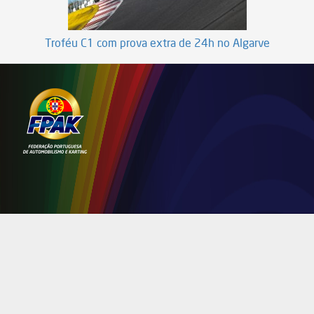
Troféu C1 com prova extra de 24h no Algarve