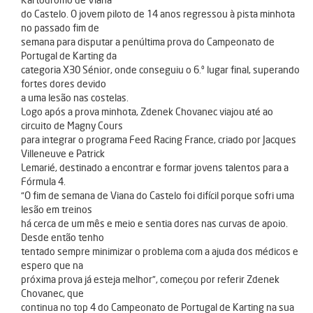
do Castelo. O jovem piloto de 14 anos regressou à pista minhota
no passado fim de
semana para disputar a penúltima prova do Campeonato de
Portugal de Karting da
categoria X30 Sénior, onde conseguiu o 6.º lugar final, superando
fortes dores devido
a uma lesão nas costelas.
Logo após a prova minhota, Zdenek Chovanec viajou até ao
circuito de Magny Cours
para integrar o programa Feed Racing France, criado por Jacques
Villeneuve e Patrick
Lemarié, destinado a encontrar e formar jovens talentos para a
Fórmula 4.
“O fim de semana de Viana do Castelo foi difícil porque sofri uma
lesão em treinos
há cerca de um mês e meio e sentia dores nas curvas de apoio.
Desde então tenho
tentado sempre minimizar o problema com a ajuda dos médicos e
espero que na
próxima prova já esteja melhor”, começou por referir Zdenek
Chovanec, que
continua no top 4 do Campeonato de Portugal de Karting na sua