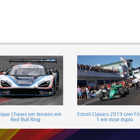
ique Chaves em terceiro em
Estoril Classics 2019 com F
Red Bull Ring
1 em dose dupla